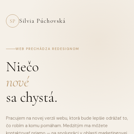
Silvia Púchovská
SP
WEB PRECHÁDZA REDESIGNOM
Niečo
nové
sa chystá.
Pracujem na novej verzii webu, ktorá bude lepšie odrážať to,
čo robím a komu pomáham. Medzitým ma môžete
kontaktovať priamo — na spolupráci v oblasti marketingovej