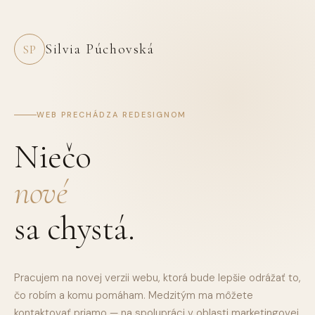
Silvia Púchovská
SP
WEB PRECHÁDZA REDESIGNOM
Niečo
nové
sa chystá.
Pracujem na novej verzii webu, ktorá bude lepšie odrážať to,
čo robím a komu pomáham. Medzitým ma môžete
kontaktovať priamo — na spolupráci v oblasti marketingovej