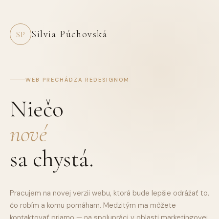
Silvia Púchovská
SP
WEB PRECHÁDZA REDESIGNOM
Niečo
nové
sa chystá.
Pracujem na novej verzii webu, ktorá bude lepšie odrážať to,
čo robím a komu pomáham. Medzitým ma môžete
kontaktovať priamo — na spolupráci v oblasti marketingovej